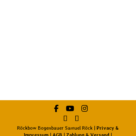
Consigli
Educatori della natura Alto Adige
Costellazioni familiari
Röckbow Bogenbauer Samuel Röck |
Privacy &
Impressum
|
AGB
|
Zahlung & Versand
|