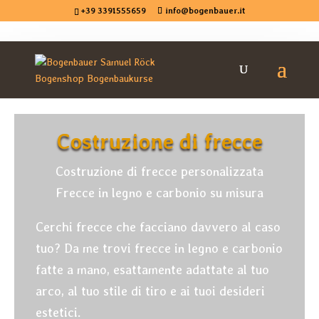
+39 3391555659
info@bogenbauer.it
Costruzione di frecce
Costruzione di frecce personalizzata
Frecce in legno e carbonio su misura
Cerchi frecce che facciano davvero al caso
tuo? Da me trovi frecce in legno e carbonio
fatte a mano, esattamente adattate al tuo
arco, al tuo stile di tiro e ai tuoi desideri
estetici.