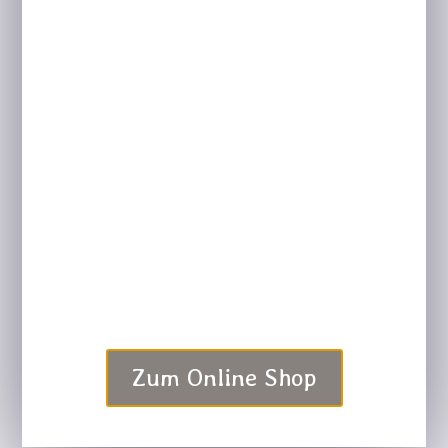
online
Entdecke unsere Bogenbauseminare, die
fundierte Beratung und den umfangreichen
Online-Shop. Samuel Röck, selbst
ausgezeichneter Bogenschütze, teilt hier
seine Expertise und Leidenschaft für den
Bogensport und Bogenbau. Lass dich
inspirieren und finde alles, was du für das
Bogenschießen brauchst!
Zum Online Shop