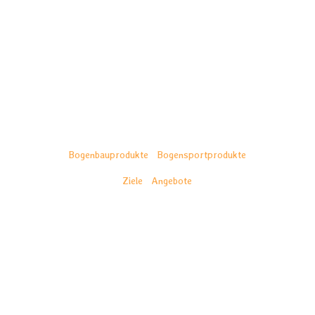
Zu unseren Produkt-
kategorien
Bogenbauprodukte
|
Bogensportprodukte
Ziele
|
Angebote