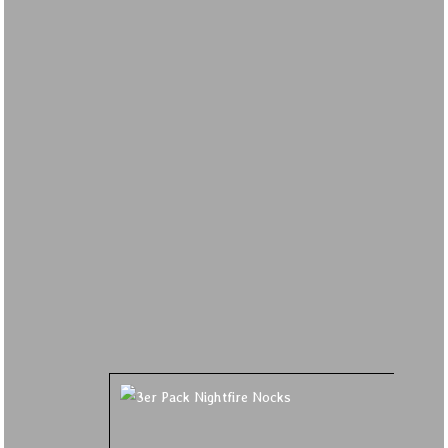
3ER P