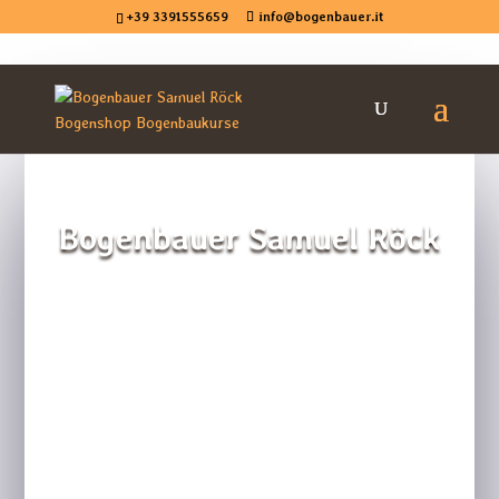
+39 3391555659
info@bogenbauer.it
Bogenbauer Samuel Röck
Bogenbaukurse |
Beratung | Shop |
Arceria |
Consulenza | shop